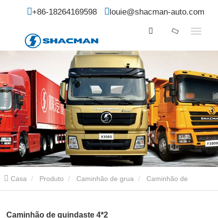
+86-18264169598
louie@shacman-auto.com
Casa
Produto
Caminhão de grua
Caminhão de
guindaste 4*2
Caminhão de guindaste 4*2