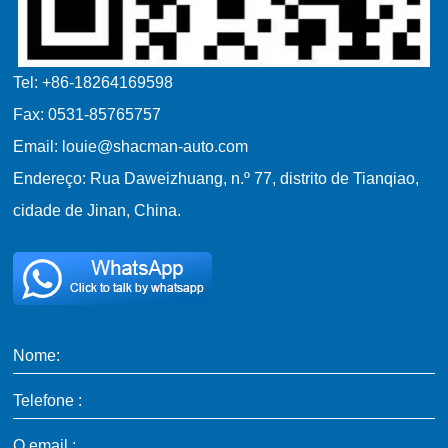
Tel: +86-18264169598
Fax: 0531-85765757
Email: louie@shacman-auto.com
Endereço: Rua Daweizhuang, n.º 77, distrito de Tianqiao,
cidade de Jinan, China.
Nome:
Telefone :
O email :