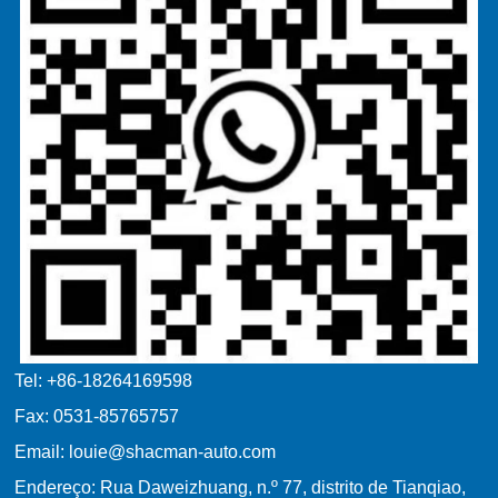
Tel: +86-18264169598
Fax: 0531-85765757
Email: louie@shacman-auto.com
Endereço: Rua Daweizhuang, n.º 77, distrito de Tianqiao,