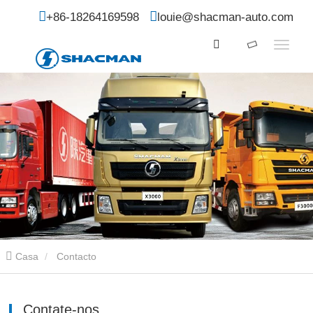
+86-18264169598
louie@shacman-auto.com
Casa
Contacto
Contate-nos