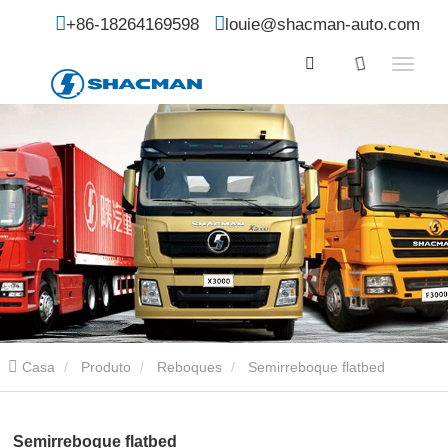
+86-18264169598
louie@shacman-auto.com
Casa
Produto
Reboques
Semirreboque flatbed
Semirreboque flatbed