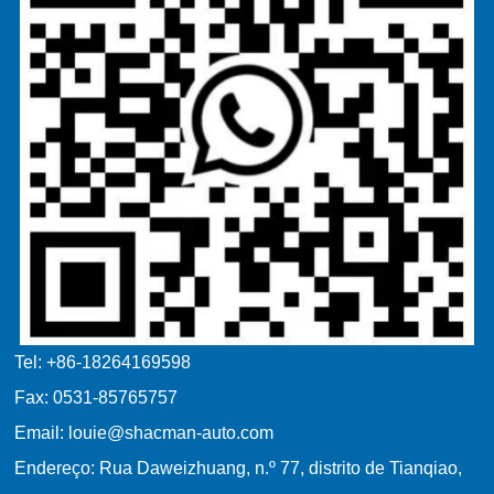
Tel: +86-18264169598
Fax: 0531-85765757
Email: louie@shacman-auto.com
Endereço: Rua Daweizhuang, n.º 77, distrito de Tianqiao,