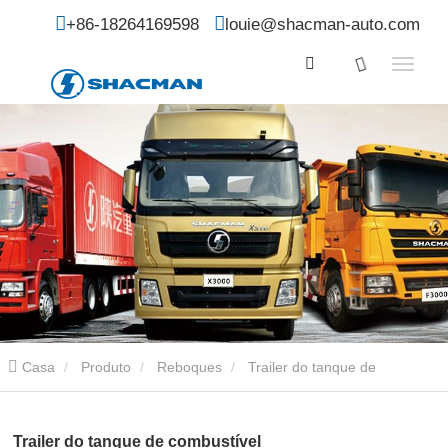
+86-18264169598
louie@shacman-auto.com
Casa
Produto
Reboques
Trailer do tanque de
combustível
Trailer do tanque de combustível