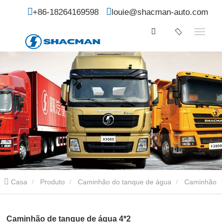
+86-18264169598
louie@shacman-auto.com
Casa
Produto
Caminhão do tanque de água
Caminhão
de tanque de água 4*2
Caminhão de tanque de água 4*2