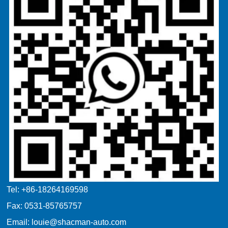
Tel: +86-18264169598
Fax: 0531-85765757
Email: louie@shacman-auto.com