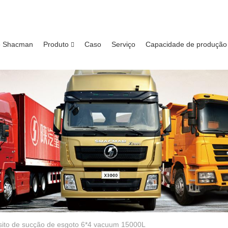
e Shacman
Produto
Caso
Serviço
Capacidade de produção
ito de sucção de esgoto 6*4 vacuum 15000L