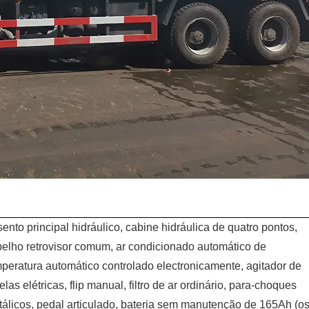
ento principal hidráulico, cabine hidráulica de quatro pontos,
elho retrovisor comum, ar condicionado automático de
peratura automático controlado electronicamente, agitador de
elas elétricas, flip manual, filtro de ar ordinário, para-choques
álicos, pedal articulado, bateria sem manutenção de 165Ah (o