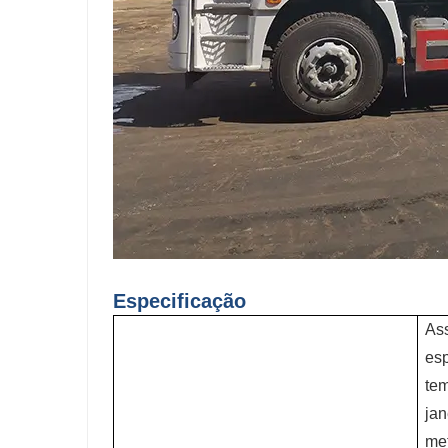
Especificação
Ass
esp
tem
jan
met