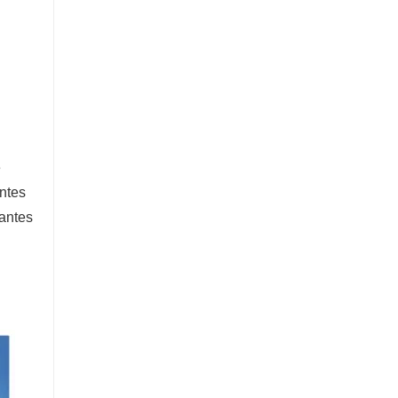
e
ntes
antes