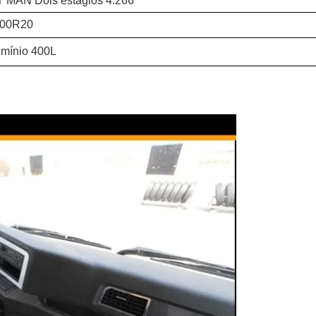
T MAN Dois estágios 4.266
.00R20
umínio 400L