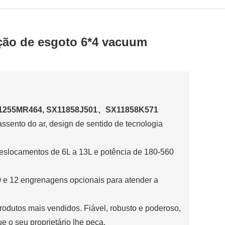
ção de esgoto 6*4 vacuum
X1255MR464, SX11858J501、SX11858K571
ssento do ar, design de sentido de tecnologia
eslocamentos de 6L a 13L e potência de 180-560
0 e 12 engrenagens opcionais para atender a
rodutos mais vendidos. Fiável, robusto e poderoso,
e o seu proprietário lhe peça.