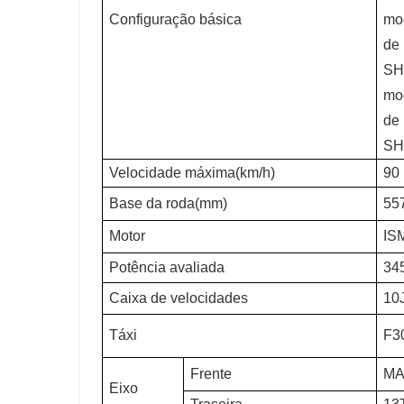
Configuração básica
mo
de 
SHA
mo
de 
SHA
Velocidade máxima(km/h)
90
Base da roda(mm)
55
Motor
ISM
Potência avaliada
34
Caixa de velocidades
10
Táxi
F30
Frente
MA
Eixo