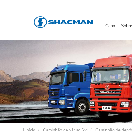
Casa
Sobr
Início
Caminhão de vácuo 6*4
Caminhão de depós